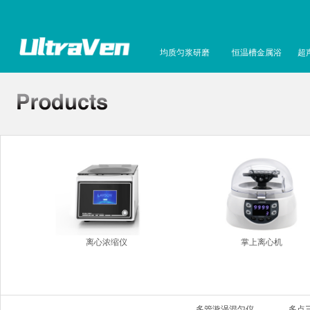
均质匀浆研磨
恒温槽金属浴
超
离心浓缩仪
掌上离心机
多管漩涡混匀仪
多点