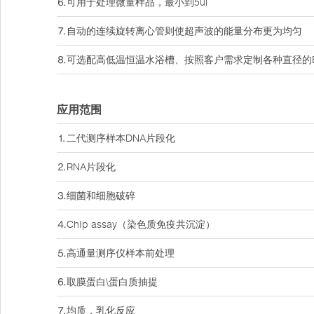
⒍可用于处理微量样品，最小到5ul
⒎自动的连续旋转离心管则使超声波的能量分布更为均匀
⒏可选配高低温恒温水浴槽、按照客户需求定制各种直径的Epp
应用范围
⒈二代测序样本DNA片段化
⒉RNA片段化
⒊细菌和细胞破碎
⒋ChIp assay（染色质免疫共沉淀）
⒌高通量测序仪样本前处理
⒍取膜蛋白\蛋白质抽提
⒎均质，乳化反应