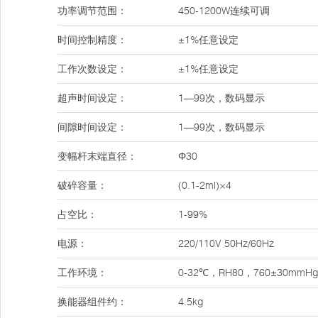
功率调节范围：
450-1200W连续可调
时间控制精度：
±1%任意设定
工作次数设定：
±1%任意设定
超声时间设定：
1—99次，数码显示
间隙时间设定：
1—99次，数码显示
变幅杆末端直径：
Φ30
破碎容量：
(0.1-2ml)×4
占空比：
1-99%
电源：
220/110V 50Hz/60Hz
工作环境：
0-32℃，RH80，760±30mmH
换能器组件约：
4.5kg