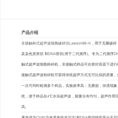
产品介绍
非接触杯式超声波细胞破碎仪
Lawson98-III，用于无菌
及染色质剪切 和DNA剪切(用于二代测序)。专为二代测
触式超声波细胞粉碎机，非接触式样品可在密封容器下进行
接触式超声波粉碎机可获得传统超声方式无可比拟的质量、
一次可同时检测多个样品，实验效率高；无磨损，掉渣现象
统，便于样品在4℃水浴超声波，能量分布均匀，超声作用
高。
逐渐成为ChIP(染色质免疫共沉淀)和DNA剪切研究平台