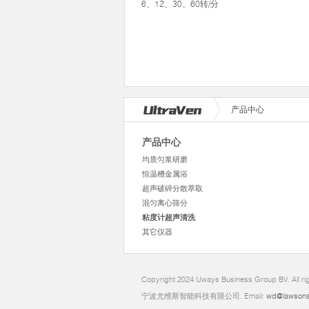
6、12、30、60转/分
产品中心
产品中心
均质匀浆研磨
恒温槽金属浴
超声破碎分散萃取
混匀离心筛分
粘度计超声清洗
其它仪器
Copyright 2024 Uways Business Group BV. All ri
宁波尤维斯智能科技有限公司. Email:
wd@lawsons