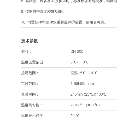
8. 高精度，设备在37度恒温时，标准模块通过校准，精度能
9. 仪器自带温度校准功能。
10. 内置软件和硬件双重超温保护装置，使用更可靠。
技术参数
型号：
DH-200
温度设置范围：
0℃~110℃
控温范围：
室温+5℃~110℃
定时范围：
1-99h59min/∞
升温时间：
≤15min (25℃至100℃)
温度均匀性：
≤±0.2℃（@37℃）
温度显示精度：
0.1℃