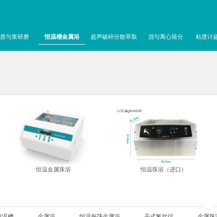
质匀浆研磨
恒温槽金属浴
超声破碎分散萃取
混匀离心筛分
粘度计
恒温金属珠浴
恒温珠浴（进口）
恒温槽
金属浴
恒温振荡金属浴
干式氮吹仪
金属珠