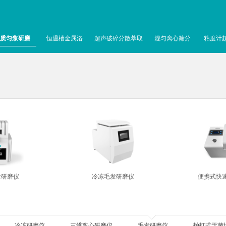
质匀浆研磨
恒温槽金属浴
超声破碎分散萃取
混匀离心筛分
粘度计
发研磨仪
冷冻毛发研磨仪
便携式快
冷冻研磨仪
三维离心研磨仪
毛发研磨仪
拍打式无菌